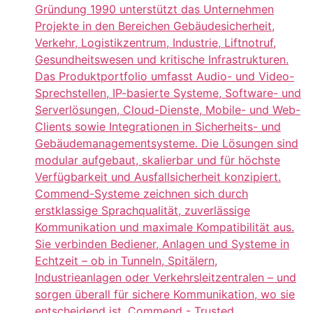
Gründung 1990 unterstützt das Unternehmen
Projekte in den Bereichen Gebäudesicherheit,
Verkehr, Logistikzentrum, Industrie, Liftnotruf,
Gesundheitswesen und kritische Infrastrukturen.
Das Produktportfolio umfasst Audio- und Video-
Sprechstellen, IP-basierte Systeme, Software- und
Serverlösungen, Cloud-Dienste, Mobile- und Web-
Clients sowie Integrationen in Sicherheits- und
Gebäudemanagementsysteme. Die Lösungen sind
modular aufgebaut, skalierbar und für höchste
Verfügbarkeit und Ausfallsicherheit konzipiert.
Commend-Systeme zeichnen sich durch
erstklassige Sprachqualität, zuverlässige
Kommunikation und maximale Kompatibilität aus.
Sie verbinden Bediener, Anlagen und Systeme in
Echtzeit – ob in Tunneln, Spitälern,
Industrieanlagen oder Verkehrsleitzentralen – und
sorgen überall für sichere Kommunikation, wo sie
entscheidend ist. Commend - Trusted.