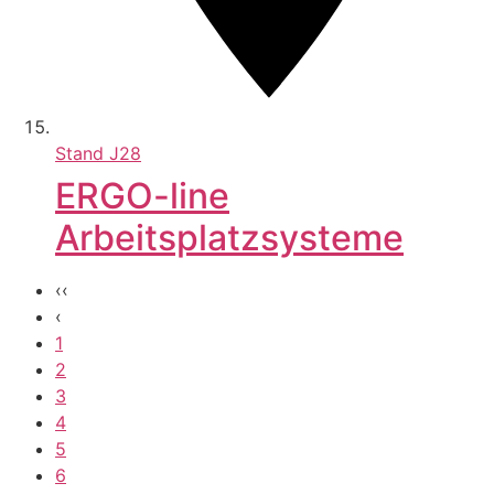
Stand
J28
ERGO-line
Arbeitsplatzsysteme
‹‹
‹
1
2
3
4
5
6