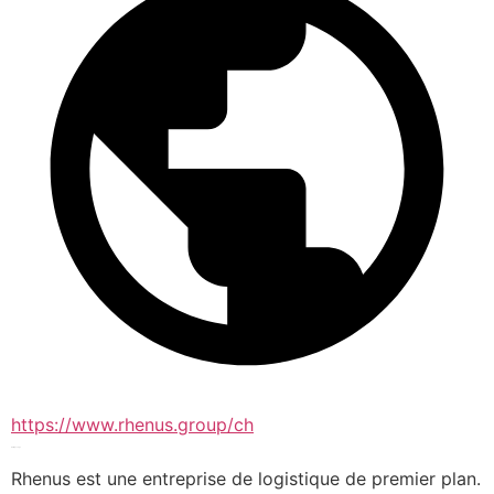
https://www.rhenus.group/ch
Entreposage
Rhenus est une entreprise de logistique de premier plan. 