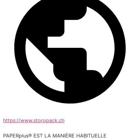
https://www.storopack.ch
PAPERplus®
PAPERplus® EST LA MANIÈRE HABITUELLE 