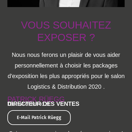
VOUS SOUHAITEZ
EXPOSER ?
Nous nous ferons un plaisir de vous aider
personnellement à choisir les packages
d’exposition les plus appropriés pour le salon
Logistics & Distribution 2020 .
PATRICK RÜEGG
DIRECTEUR DES VENTES
TÉL: +41 61 228 10 21
E-Mail Patrick Rüegg