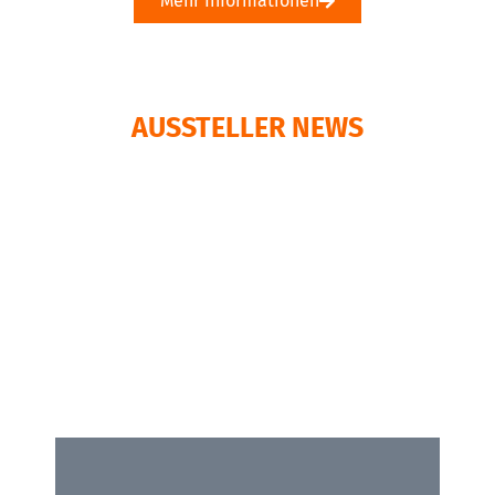
Mehr Informationen
AUSSTELLER NEWS
Wir präsentieren Ihnen in dieser Rubrik die
neusten Produkte unserer Aussteller