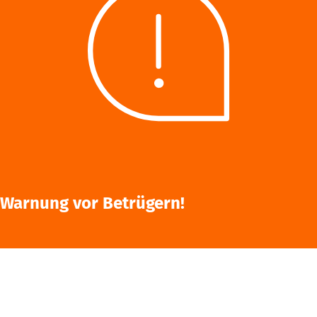
Aktuelle Themen zur LOGISTICS &
AUTOMATION. Erfahren Sie alles zur
Messe vom Messe-Team oder News
aus der Branche von unseren
Ausstellern und Partnern.
News & Industry Insights
Warnung vor Betrügern!