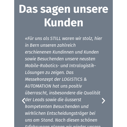
Das sagen unsere
Kunden
h, da
«Für uns als STILL waren wir stolz, hier
«Die
tativ
in Bern unseren zahlreich
brin
n
erschienenen Kundinnen und Kunden
Bran
sowie Besuchenden unsere neusten
sonst
Mobile-Robotics- und Intralogistik-
ASTAG
Lösungen zu zeigen. Das
best
Messekonzept der LOGISTICS &
ihr N
AUTOMATION hat uns positiv
allem
iker
überrascht, insbesondere die Qualität
Verä
der Leads sowie die äusserst
Trans
kompetenten Besuchenden und
Entwi
wirklichen Entscheidungsträger bei
Them
uns am Stand. Nach diesen schönen
Erfahrungen planen wir wieder unsere