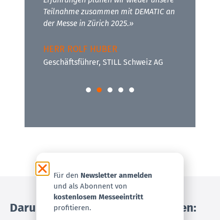
HER
Teilnahme zusammen mit DEMATIC an
Mitgl
der Messe in Zürich 2025.»
HERR ROLF HUBER
Geschäftsführer, STILL Schweiz AG
Für den
Newsletter anmelden
und als Abonnent von
kostenlosem Messeeintritt
Darum lohnt es sich teilzunehmen:
profitieren.​​