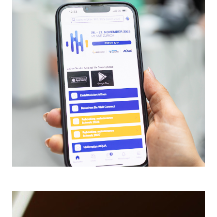
an der LOGISTICS & AUTOMATION.
Aussteller buchen ein all-inklusive
Standpaket mit Standfläche,
Standbau und umfangreichen
Marketing- und Werbeleistungen.
Mehr Informationen
Mit unserer App zum
Messeerfolg