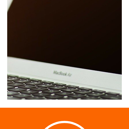
Steigern Sie Ihr Messeerlebnis mit
unserer innovativen App! Vom
Matchmaking über das digitale
Ticket bis hin zur Nachbereitung
begleitet Sie die App als
persönlicher Assistent.
App Download
News & Industry Insights