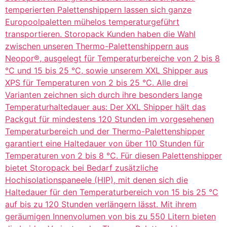
temperierten Palettenshippern lassen sich ganze
Europoolpaletten mühelos temperaturgeführt
transportieren. Storopack Kunden haben die Wahl
zwischen unseren Thermo-Palettenshippern aus
Neopor®, ausgelegt für Temperaturbereiche von 2 bis 8
°C und 15 bis 25 °C, sowie unserem XXL Shipper aus
XPS für Temperaturen von 2 bis 25 °C. Alle drei
Varianten zeichnen sich durch ihre besonders lange
Temperaturhaltedauer aus: Der XXL Shipper hält das
Packgut für mindestens 120 Stunden im vorgesehenen
Temperaturbereich und der Thermo-Palettenshipper
garantiert eine Haltedauer von über 110 Stunden für
Temperaturen von 2 bis 8 °C. Für diesen Palettenshipper
bietet Storopack bei Bedarf zusätzliche
Hochisolationspaneele (HIP), mit denen sich die
Haltedauer für den Temperaturbereich von 15 bis 25 °C
auf bis zu 120 Stunden verlängern lässt. Mit ihrem
geräumigen Innenvolumen von bis zu 550 Litern bieten