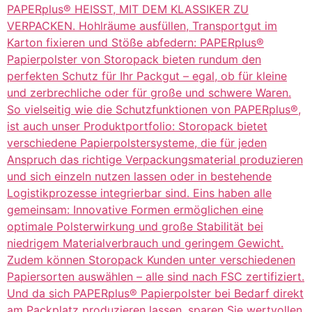
PAPERplus® HEISST, MIT DEM KLASSIKER ZU
VERPACKEN. Hohlräume ausfüllen, Transportgut im
Karton fixieren und Stöße abfedern: PAPERplus®
Papierpolster von Storopack bieten rundum den
perfekten Schutz für Ihr Packgut – egal, ob für kleine
und zerbrechliche oder für große und schwere Waren.
So vielseitig wie die Schutzfunktionen von PAPERplus®,
ist auch unser Produktportfolio: Storopack bietet
verschiedene Papierpolstersysteme, die für jeden
Anspruch das richtige Verpackungsmaterial produzieren
und sich einzeln nutzen lassen oder in bestehende
Logistikprozesse integrierbar sind. Eins haben alle
gemeinsam: Innovative Formen ermöglichen eine
optimale Polsterwirkung und große Stabilität bei
niedrigem Materialverbrauch und geringem Gewicht.
Zudem können Storopack Kunden unter verschiedenen
Papiersorten auswählen – alle sind nach FSC zertifiziert.
Und da sich PAPERplus® Papierpolster bei Bedarf direkt
am Packplatz produzieren lassen, sparen Sie wertvollen