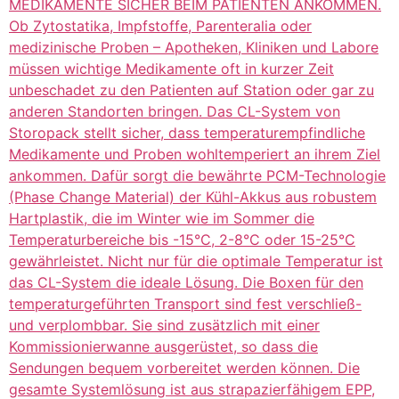
MEDIKAMENTE SICHER BEIM PATIENTEN ANKOMMEN.
Ob Zytostatika, Impfstoffe, Parenteralia oder
medizinische Proben – Apotheken, Kliniken und Labore
müssen wichtige Medikamente oft in kurzer Zeit
unbeschadet zu den Patienten auf Station oder gar zu
anderen Standorten bringen. Das CL-System von
Storopack stellt sicher, dass temperaturempfindliche
Medikamente und Proben wohltemperiert an ihrem Ziel
ankommen. Dafür sorgt die bewährte PCM-Technologie
(Phase Change Material) der Kühl-Akkus aus robustem
Hartplastik, die im Winter wie im Sommer die
Temperaturbereiche bis -15°C, 2-8°C oder 15-25°C
gewährleistet. Nicht nur für die optimale Temperatur ist
das CL-System die ideale Lösung. Die Boxen für den
temperaturgeführten Transport sind fest verschließ-
und verplombbar. Sie sind zusätzlich mit einer
Kommissionierwanne ausgerüstet, so dass die
Sendungen bequem vorbereitet werden können. Die
gesamte Systemlösung ist aus strapazierfähigem EPP,