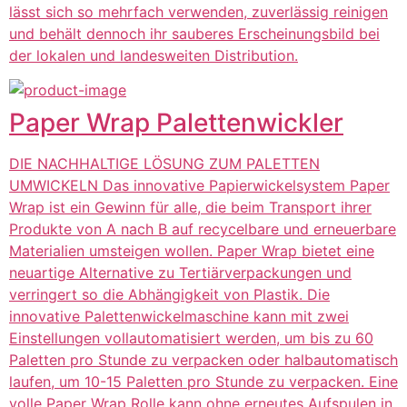
lässt sich so mehrfach verwenden, zuverlässig reinigen
und behält dennoch ihr sauberes Erscheinungsbild bei
der lokalen und landesweiten Distribution.
Paper Wrap Palettenwickler
DIE NACHHALTIGE LÖSUNG ZUM PALETTEN
UMWICKELN Das innovative Papierwickelsystem Paper
Wrap ist ein Gewinn für alle, die beim Transport ihrer
Produkte von A nach B auf recycelbare und erneuerbare
Materialien umsteigen wollen. Paper Wrap bietet eine
neuartige Alternative zu Tertiärverpackungen und
verringert so die Abhängigkeit von Plastik. Die
innovative Palettenwickelmaschine kann mit zwei
Einstellungen vollautomatisiert werden, um bis zu 60
Paletten pro Stunde zu verpacken oder halbautomatisch
laufen, um 10-15 Paletten pro Stunde zu verpacken. Eine
volle Paper Wrap Rolle kann ohne erneutes Aufspulen in