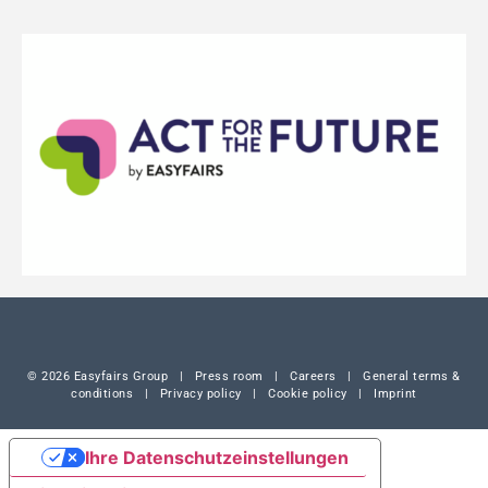
© 2026 Easyfairs Group
|
Press room
|
Careers
|
General terms &
conditions
|
Privacy policy
|
Cookie policy
|
Imprint
Ihre Datenschutzeinstellungen