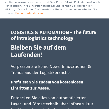
zu Werbezwecken verarbeiten und Sie z.B. per E-Mail, Post oder telefonisch
kontaktieren. Ihre Einverständniserklärung können Sie jederzeit mit
Wirkung für die Zukunft widerrufen. Nähere Informationen erhalten Sie in
unserer
Datenschutzerklärung
.
LOGISTICS & AUTOMATION - The future
of intralogistics technology
Bleiben Sie auf dem
Laufenden!
Verpassen Sie keine News, Innovationen &
Trends aus der Logistikbranche.
Profitieren Sie zudem von kostenlosen
Eintritten zur Messe.
Entdecken Sie alles von automatisierter
Lager- und Fördertechnik über Infrastruktur