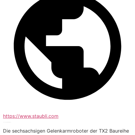
https://www.staubli.com
Sechsachs- und SCARA Industrieroboter
Die sechsachsigen Gelenkarmroboter der TX2 Baureihe 